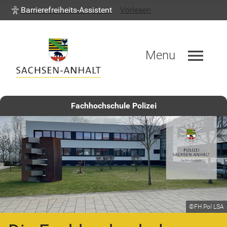
Barrierefreiheits-Assistent
Vorlesen
menu
Menu
Fachhochschule Polizei
©FH Pol LSA