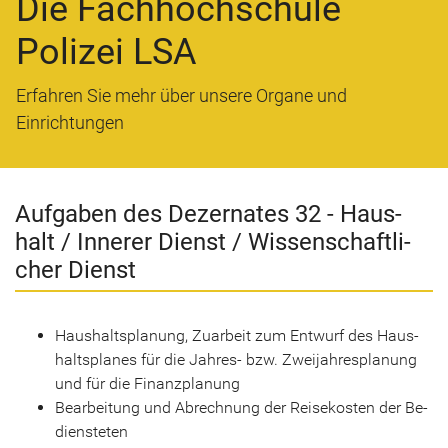
Die Fachhochschule
Polizei LSA
Erfahren Sie mehr über unsere Organe und
Einrichtungen
Auf­ga­ben des De­zer­na­tes 32 - Haus­
halt / In­ne­rer Dienst / Wis­sen­schaft­li­
cher Dienst
Haus­halts­pla­nung, Zu­ar­beit zum Ent­wurf des Haus­
halts­pla­nes für die Jahres-​ bzw. Zwei­jah­res­pla­nung
und für die Fi­nanz­pla­nung
Be­ar­bei­tung und Ab­rech­nung der Rei­se­kos­ten der Be­
diens­te­ten