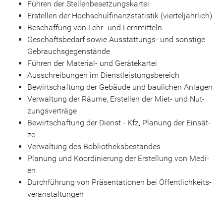
Füh­ren der Stel­len­be­set­zungs­kar­tei
Er­stel­len der Hoch­schul­fi­nanz­sta­tis­tik (vier­tel­jähr­lich)
Be­schaf­fung von Lehr- und Lern­mit­teln
Ge­schäfts­be­darf sowie Ausstattungs-​ und sons­ti­ge
Ge­brauchs­ge­gen­stän­de
Füh­ren der Material-​ und Ge­rä­te­kar­tei
Aus­schrei­bun­gen im Dienst­leis­tungs­be­reich
Be­wirt­schaf­tung der Ge­bäu­de und bau­li­chen An­la­gen
Ver­wal­tung der Räume, Er­stel­len der Miet- und Nut­
zungs­ver­trä­ge
Be­wirt­schaf­tung der Dienst - Kfz, Pla­nung der Ein­sät­
ze
Ver­wal­tung des Bob­lio­theks­be­stan­des
Pla­nung und Ko­or­di­nie­rung der Er­stel­lung von Me­di­
en
Durch­füh­rung von Prä­sen­ta­tio­nen bei Öf­fent­lich­keits­
ver­an­stal­tun­gen